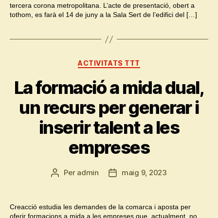
tercera corona metropolitana. L’acte de presentació, obert a
tothom, es farà el 14 de juny a la Sala Sert de l’edifici del […]
Categories
ACTIVITATS TTT
La formació a mida dual,
un recurs per generar i
inserir talent a les
empreses
Per
admin
maig 9, 2023
Autor
Data
de
de
l'entrada
l'entrada
Creacció estudia les demandes de la comarca i aposta per
oferir formacions a mida a les empreses que, actualment, no