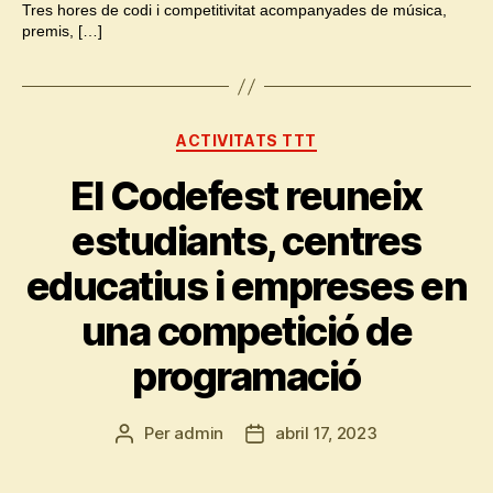
Tres hores de codi i competitivitat acompanyades de música,
premis, […]
Categories
ACTIVITATS TTT
El Codefest reuneix
estudiants, centres
educatius i empreses en
una competició de
programació
Per
admin
abril 17, 2023
Autor
Data
de
de
l'entrada
l'entrada