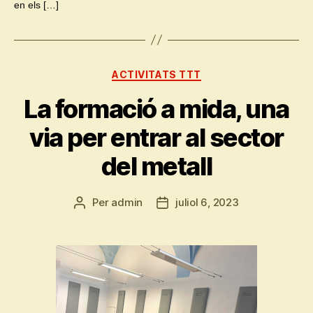
en els […]
Categories
ACTIVITATS TTT
La formació a mida, una
via per entrar al sector
del metall
Per
admin
juliol 6, 2023
Autor
Data
de
de
l'entrada
l'entrada