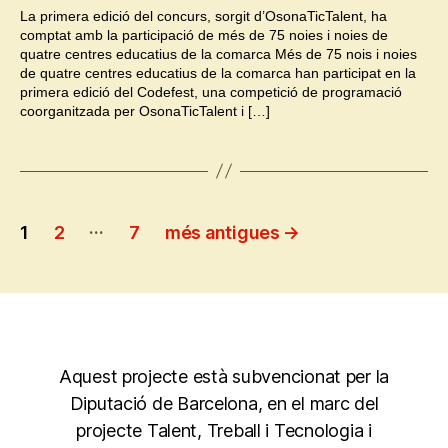
La primera edició del concurs, sorgit d’OsonaTicTalent, ha
comptat amb la participació de més de 75 noies i noies de
quatre centres educatius de la comarca Més de 75 nois i noies
de quatre centres educatius de la comarca han participat en la
primera edició del Codefest, una competició de programació
coorganitzada per OsonaTicTalent i […]
Paginació
…
1
2
7
més antigues
→
de
les
entrades
Aquest projecte està subvencionat per la
Diputació de Barcelona, en el marc del
projecte Talent, Treball i Tecnologia i