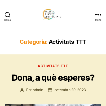
Cerca
Menú
TOPOSONA
Categoria:
Activitats TTT
Categories
ACTIVITATS TTT
Dona, a què esperes?
Per
admin
setembre 29, 2023
Autor
Data
de
de
l'entrada
l'entrada