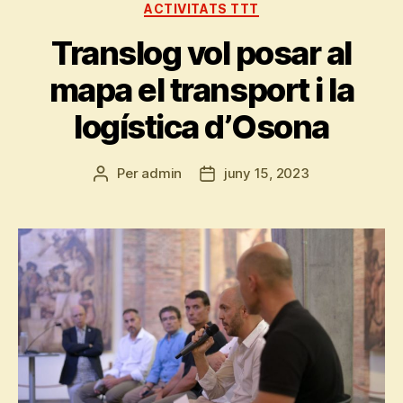
Categories
ACTIVITATS TTT
Translog vol posar al
mapa el transport i la
logística d’Osona
Per
admin
juny 15, 2023
Autor
Data
de
de
l'entrada
l'entrada