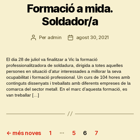
Formació a mida.
Soldador/a
Per
admin
agost 30, 2021
Autor
Data
de
de
l'entrada
l'entrada
El dia 28 de juliol va finalitzar a Vic la formació
professionalitzadora de soldadura, dirigida a totes aquelles
persones en situació d’atur interessades a millorar la seva
ocupabilitat i formació professional. Un curs de 104 hores amb
continguts dissenyats i treballats amb diferents empreses de la
comarca del sector metall. En el marc d’aquesta formació, es
van treballar […]
Paginació
…
←
més noves
1
5
6
7