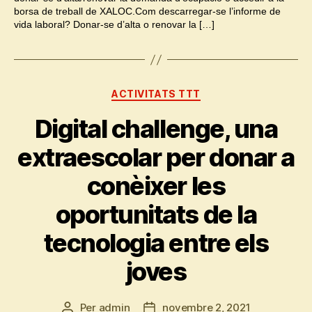
borsa de treball de XALOC.Com descarregar-se l’informe de
vida laboral? Donar-se d’alta o renovar la […]
Categories
ACTIVITATS TTT
Digital challenge, una
extraescolar per donar a
conèixer les
oportunitats de la
tecnologia entre els
joves
Per
admin
novembre 2, 2021
Autor
Data