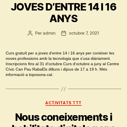
JOVES D’ENTRE 14 I 16
ANYS
Per
admin
octubre 7, 2021
Autor
Data
de
de
l'entrada
l'entrada
Curs gratuït per a joves d’entre 14 i 16 anys per conèixer les
noves professions amb la tecnologia que s’usa diàriament.
Inscripcions fins al 31 d’octubre.Curs d’octubre a juny al Centre
Cívic Can Pau RabaEls dilluns i dijous de 17 a 19 h. Més
informació a toposona.cat.
Categories
ACTIVITATS TTT
Nous coneixements i