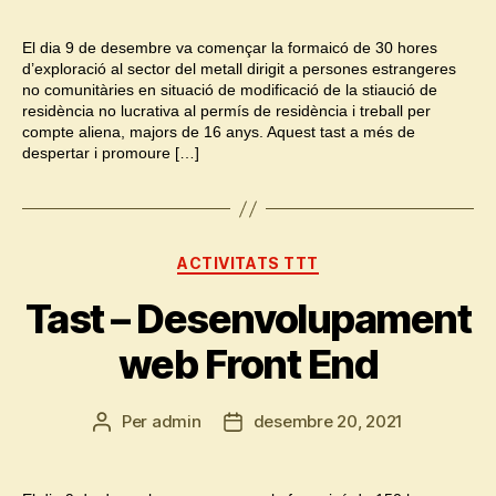
l'entrada
l'entrada
El dia 9 de desembre va començar la formaicó de 30 hores
d’exploració al sector del metall dirigit a persones estrangeres
no comunitàries en situació de modificació de la stiaució de
residència no lucrativa al permís de residència i treball per
compte aliena, majors de 16 anys. Aquest tast a més de
despertar i promoure […]
Categories
ACTIVITATS TTT
Tast – Desenvolupament
web Front End
Per
admin
desembre 20, 2021
Autor
Data
de
de
l'entrada
l'entrada