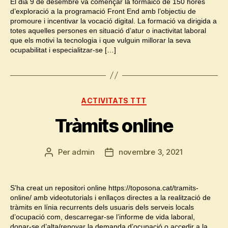
El dia 9 de desembre va començar la formaicó de 150 hores
d’exploració a la programació Front End amb l’objectiu de
promoure i incentivar la vocació digital. La formació va dirigida a
totes aquelles persones en situació d’atur o inactivitat laboral
que els motivi la tecnologia i que vulguin millorar la seva
ocupabilitat i especialitzar-se […]
Categories
ACTIVITATS TTT
Tràmits online
Per
admin
novembre 3, 2021
Autor
Data
de
de
l'entrada
l'entrada
S’ha creat un repositori online https://toposona.cat/tramits-
online/ amb videotutorials i enllaços directes a la realització de
tràmits en línia recurrents dels usuaris dels serveis locals
d’ocupació com, descarregar-se l’informe de vida laboral,
donar-se d’alta/renovar la demanda d’ocupació o accedir a la