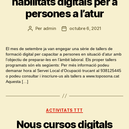
habilitats digitals per a
persones a l’atur
Per
admin
octubre 6, 2021
Autor
Data
de
de
l'entrada
l'entrada
El mes de setembre ja van engegar una sèrie de tallers de
formació digital per capacitar a persones en situació d’atur amb
l’objectiu de preparar-les en l’àmbit laboral. Els proper tallers
programats són els següents: Per més informació podeu
demanar hora al Servei Local d’Ocupació trucant al 938125445
o podeu consultar i inscriure-us als tallers a www.toposona.cat
Aquesta […]
Categories
ACTIVITATS TTT
Nous cursos digitals