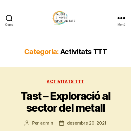
Cerca
Menú
TOPOSONA
Categoria:
Activitats TTT
Categories
ACTIVITATS TTT
Tast – Exploració al
sector del metall
Per
admin
desembre 20, 2021
Autor
Data
de
de