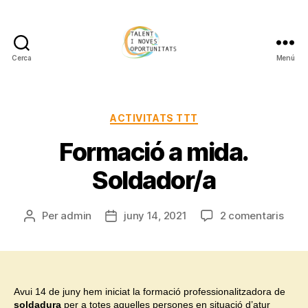
Cerca
Menú
TOPOSONA
Categories
ACTIVITATS TTT
Formació a mida.
Soldador/a
a
Per
admin
juny 14, 2021
2 comentaris
Autor
Data
Form
de
de
a
l'entrada
l'entrada
mida
Sold
Avui 14 de juny hem iniciat la formació professionalitzadora de
soldadura
per a totes aquelles persones en situació d’atur