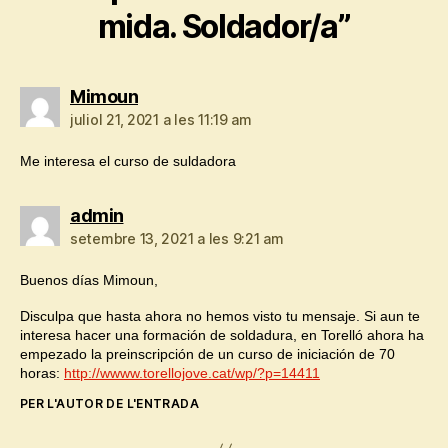
mida. Soldador/a”
diu:
Mimoun
juliol 21, 2021 a les 11:19 am
Me interesa el curso de suldadora
diu:
admin
setembre 13, 2021 a les 9:21 am
Buenos días Mimoun,
Disculpa que hasta ahora no hemos visto tu mensaje. Si aun te
interesa hacer una formación de soldadura, en Torelló ahora ha
empezado la preinscripción de un curso de iniciación de 70
horas:
http://wwww.torellojove.cat/wp/?p=14411
PER L'AUTOR DE L'ENTRADA